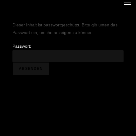
The Three Rooms
Dieser Inhalt ist passwortgeschützt. Bitte gib unten das
Passwort ein, um ihn anzeigen zu können.
Passwort: